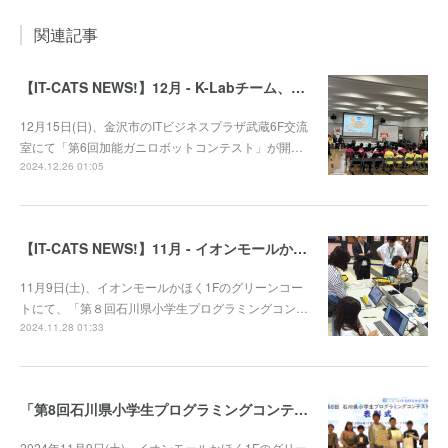
関連記事
【IT-CATS NEWS!】12月 - K-Labチーム、第6回加能ガニロボコンに参戦！
12月15日(日)、金沢市のITビジネスプラザ武蔵6F交流
室にて「第6回加能ガニロボットコンテスト」が開…
2024.12.26 01:05
【IT-CATS NEWS!】11月 - イオンモールかほくでプログラミング体験コーナーを開催！
11月9日(土)、イオンモールかほく1Fのグリーンコー
トにて、「第８回石川県小学生プログラミングコン…
2024.11.28 01:33
「第8回石川県小学生プログラミングコンテスト」審査結果発表！
2024年11月9日(土)、イオンモールかほく1Fのグリー