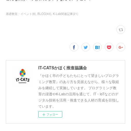
基礎教室・イベント
(
9
)
BLOG
(
40
)
K-Lab関連記事
(
21
)
IT-CATSかほく推進協議会
『かほく市の子どもたちにとって望ましいプログラ
ミング教育』のあり方を見据えながら、様々な取組
みを継続して実施しています。 プログラミング教
育の浸透やK-Labの活用を通じて、IT・IoTなどのデ
ジタル技術を活用・推進できる人材の育成を目指し
ています。
フォロー