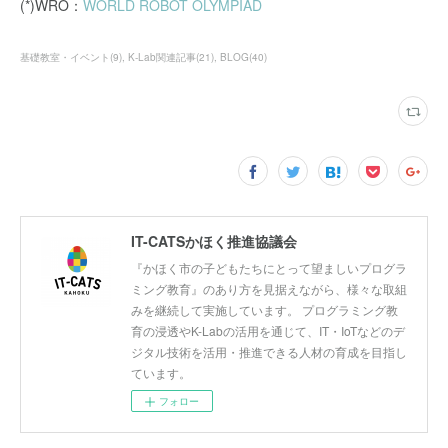
(*)WRO：
WORLD ROBOT OLYMPIAD
基礎教室・イベント
(
9
)
K-Lab関連記事
(
21
)
BLOG
(
40
)
IT-CATSかほく推進協議会
『かほく市の子どもたちにとって望ましいプログラ
ミング教育』のあり方を見据えながら、様々な取組
みを継続して実施しています。 プログラミング教
育の浸透やK-Labの活用を通じて、IT・IoTなどのデ
ジタル技術を活用・推進できる人材の育成を目指し
ています。
フォロー