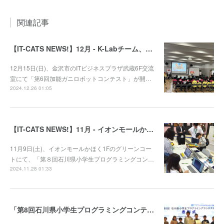
関連記事
【IT-CATS NEWS!】12月 - K-Labチーム、第6回加能ガニロボコンに参戦！
12月15日(日)、金沢市のITビジネスプラザ武蔵6F交流
室にて「第6回加能ガニロボットコンテスト」が開…
2024.12.26 01:05
【IT-CATS NEWS!】11月 - イオンモールかほくでプログラミング体験コーナーを開催！
11月9日(土)、イオンモールかほく1Fのグリーンコー
トにて、「第８回石川県小学生プログラミングコン…
2024.11.28 01:33
「第8回石川県小学生プログラミングコンテスト」審査結果発表！