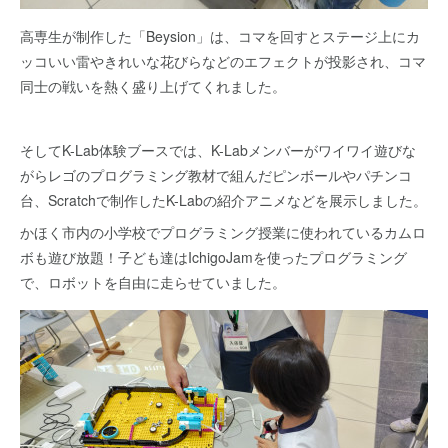
高専生が制作した「Beysion」は、コマを回すとステージ上にカ
ッコいい雷やきれいな花びらなどのエフェクトが投影され、コマ
同士の戦いを熱く盛り上げてくれました。
そしてK-Lab体験ブースでは、K-Labメンバーがワイワイ遊びな
がらレゴのプログラミング教材で組んだピンボールやパチンコ
台、Scratchで制作したK-Labの紹介アニメなどを展示しました。
かほく市内の小学校でプログラミング授業に使われているカムロ
ボも遊び放題！子ども達はIchigoJamを使ったプログラミング
で、ロボットを自由に走らせていました。