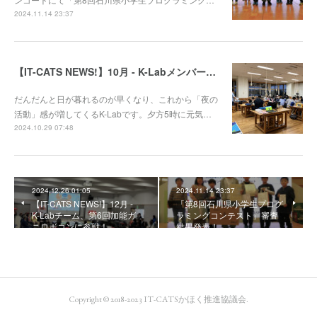
2024.11.14 23:37
【IT-CATS NEWS!】10月 - K-Labメンバーの多彩な活動をご紹介！
だんだんと日が暮れるのが早くなり、これから「夜の
活動」感が増してくるK-Labです。夕方5時に元気…
2024.10.29 07:48
2024.12.26 01:05
2024.11.14 23:37
【IT-CATS NEWS!】12月 -
「第8回石川県小学生プログ
K-Labチーム、第6回加能ガ
ラミングコンテスト」審査
ニロボコンに参戦！
結果発表！
Copyright © 2018-2023 IT-CATSかほく推進協議会.