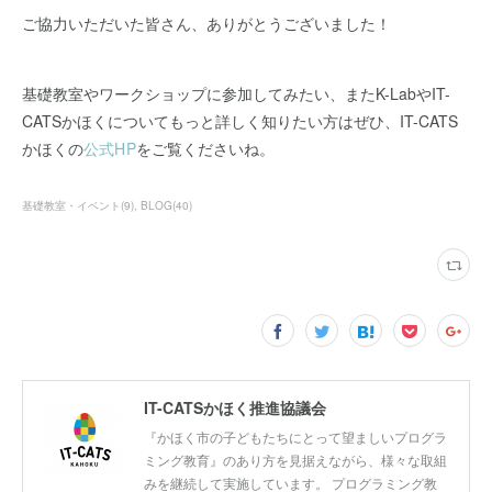
ご協力いただいた皆さん、ありがとうございました！
基礎教室やワークショップに参加してみたい、またK-LabやIT-
CATSかほくについてもっと詳しく知りたい方はぜひ、IT-CATS
かほくの
公式HP
をご覧くださいね。
基礎教室・イベント
(
9
)
BLOG
(
40
)
IT-CATSかほく推進協議会
『かほく市の子どもたちにとって望ましいプログラ
ミング教育』のあり方を見据えながら、様々な取組
みを継続して実施しています。 プログラミング教