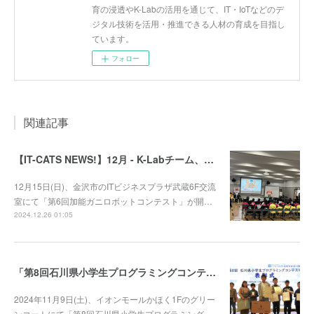
育の浸透やK-Labの活用を通じて、IT・IoTなどのデ
ジタル技術を活用・推進できる人材の育成を目指し
ています。
フォロー
関連記事
【IT-CATS NEWS!】12月 - K-Labチーム、第6回加能ガニロボコンに参戦！
12月15日(日)、金沢市のITビジネスプラザ武蔵6F交流
室にて「第6回加能ガニロボットコンテスト」が開…
2024.12.26 01:05
「第8回石川県小学生プログラミングコンテスト」審査結果発表！
2024年11月9日(土)、イオンモールかほく1Fのグリー
ンコートにて「第8回石川県小学生プログラミング…