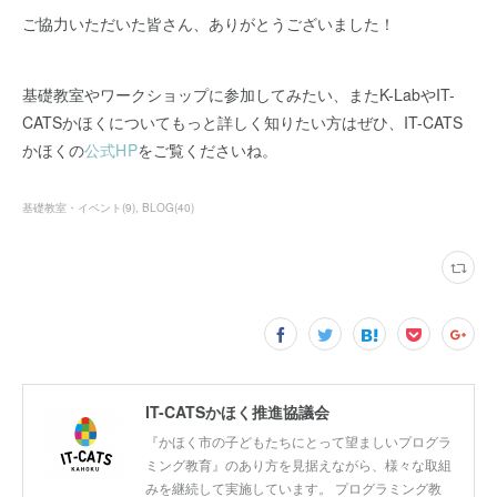
ご協力いただいた皆さん、ありがとうございました！
基礎教室やワークショップに参加してみたい、またK-LabやIT-
CATSかほくについてもっと詳しく知りたい方はぜひ、IT-CATS
かほくの
公式HP
をご覧くださいね。
基礎教室・イベント
(
9
)
BLOG
(
40
)
IT-CATSかほく推進協議会
『かほく市の子どもたちにとって望ましいプログラ
ミング教育』のあり方を見据えながら、様々な取組
みを継続して実施しています。 プログラミング教