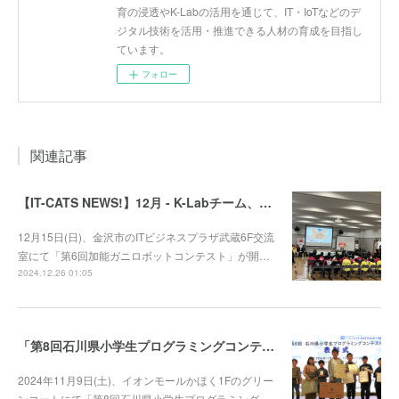
育の浸透やK-Labの活用を通じて、IT・IoTなどのデ
ジタル技術を活用・推進できる人材の育成を目指し
ています。
フォロー
関連記事
【IT-CATS NEWS!】12月 - K-Labチーム、第6回加能ガニロボコンに参戦！
12月15日(日)、金沢市のITビジネスプラザ武蔵6F交流
室にて「第6回加能ガニロボットコンテスト」が開…
2024.12.26 01:05
「第8回石川県小学生プログラミングコンテスト」審査結果発表！
2024年11月9日(土)、イオンモールかほく1Fのグリー
ンコートにて「第8回石川県小学生プログラミング…