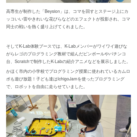
高専生が制作した「Beysion」は、コマを回すとステージ上にカ
ッコいい雷やきれいな花びらなどのエフェクトが投影され、コマ
同士の戦いを熱く盛り上げてくれました。
そしてK-Lab体験ブースでは、K-Labメンバーがワイワイ遊びな
がらレゴのプログラミング教材で組んだピンボールやパチンコ
台、Scratchで制作したK-Labの紹介アニメなどを展示しました。
かほく市内の小学校でプログラミング授業に使われているカムロ
ボも遊び放題！子ども達はIchigoJamを使ったプログラミング
で、ロボットを自由に走らせていました。