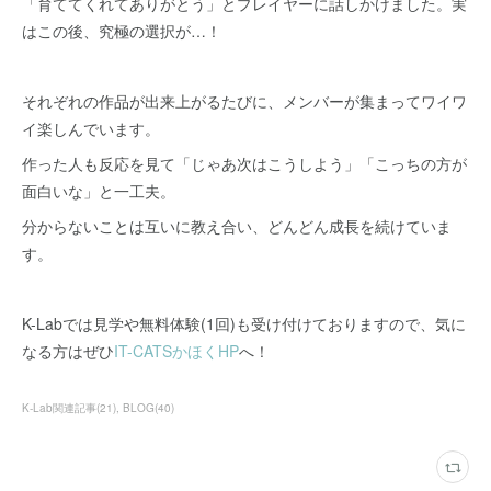
「育ててくれてありがとう」とプレイヤーに話しかけました。実
はこの後、究極の選択が…！
それぞれの作品が出来上がるたびに、メンバーが集まってワイワ
イ楽しんでいます。
作った人も反応を見て「じゃあ次はこうしよう」「こっちの方が
面白いな」と一工夫。
分からないことは互いに教え合い、どんどん成長を続けていま
す。
K-Labでは見学や無料体験(1回)も受け付けておりますので、気に
なる方はぜひ
IT-CATSかほくHP
へ！
K-Lab関連記事
(
21
)
BLOG
(
40
)