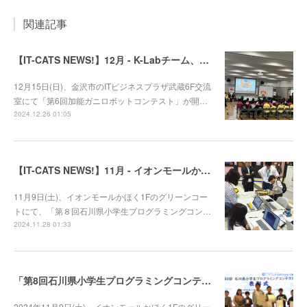
関連記事
【IT-CATS NEWS!】12月 - K-Labチーム、第6回加能ガニロボコンに参戦！
12月15日(日)、金沢市のITビジネスプラザ武蔵6F交流
室にて「第6回加能ガニロボットコンテスト」が開…
2024.12.26 01:05
【IT-CATS NEWS!】11月 - イオンモールかほくでプログラミング体験コーナーを開催！
11月9日(土)、イオンモールかほく1Fのグリーンコー
トにて、「第８回石川県小学生プログラミングコン…
2024.11.28 01:33
「第8回石川県小学生プログラミングコンテスト」審査結果発表！
2024年11月9日(土)、イオンモールかほく1Fのグリー