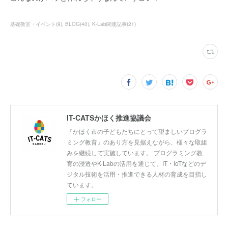
基礎教室・イベント
(
9
)
BLOG
(
40
)
K-Lab関連記事
(
21
)
IT-CATSかほく推進協議会
『かほく市の子どもたちにとって望ましいプログラ
ミング教育』のあり方を見据えながら、様々な取組
みを継続して実施しています。 プログラミング教
育の浸透やK-Labの活用を通じて、IT・IoTなどのデ
ジタル技術を活用・推進できる人材の育成を目指し
ています。
フォロー