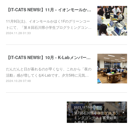
【IT-CATS NEWS!】11月 - イオンモールかほくでプログラミング体験コーナーを開催！
11月9日(土)、イオンモールかほく1Fのグリーンコー
トにて、「第８回石川県小学生プログラミングコン…
2024.11.28 01:33
【IT-CATS NEWS!】10月 - K-Labメンバーの多彩な活動をご紹介！
だんだんと日が暮れるのが早くなり、これから「夜の
活動」感が増してくるK-Labです。夕方5時に元気…
2024.10.29 07:48
2023.11.15 06:57
第7回石川県小学生プログラ
ミングコンテスト審査結果
を発表！