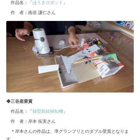
作品名：「
ほうきロボット
」
作 者：南谷 謙仁さん
◆三谷産業賞
作品名：「
猫型眼鏡探知機
」
作 者：岸本 拓実さん
＊岸本さんの作品は、準グランプリとのダブル受賞となりま
す。