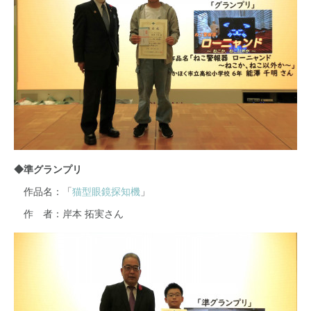
◆準グランプリ
作品名：「
猫型眼鏡探知機
」
作 者：岸本 拓実さん