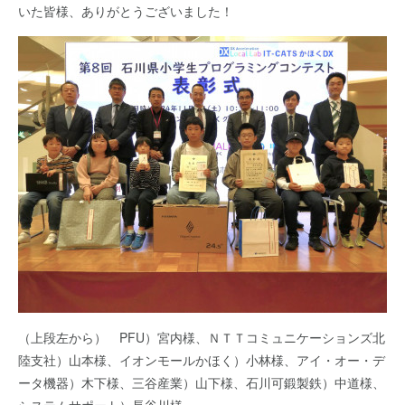
いた皆様、ありがとうございました！
（上段左から） PFU）宮内様、ＮＴＴコミュニケーションズ北
陸支社）山本様、イオンモールかほく）小林様、アイ・オー・デ
ータ機器）木下様、三谷産業）山下様、石川可鍛製鉄）中道様、