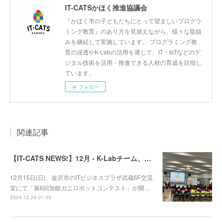
IT-CATSかほく推進協議会
『かほく市の子どもたちにとって望ましいプログラ
ミング教育』のあり方を見据えながら、様々な取組
みを継続して実施しています。 プログラミング教
育の浸透やK-Labの活用を通じて、IT・IoTなどのデ
ジタル技術を活用・推進できる人材の育成を目指し
ています。
フォロー
関連記事
【IT-CATS NEWS!】12月 - K-Labチーム、第6回加能ガニロボコンに参戦！
12月15日(日)、金沢市のITビジネスプラザ武蔵6F交流
室にて「第6回加能ガニロボットコンテスト」が開…
2024.12.26 01:05