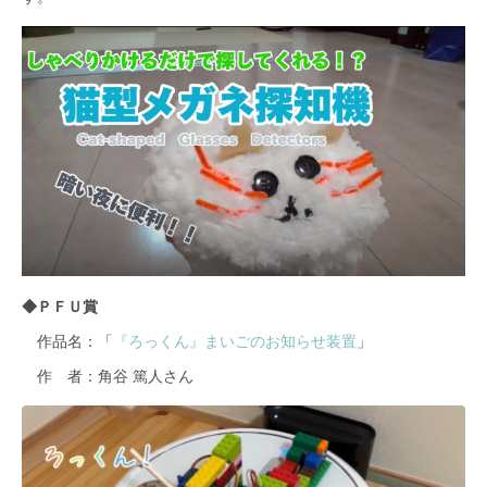
◆ＰＦＵ賞
作品名：「
『ろっくん』まいごのお知らせ装置
」
作 者：角谷 篤人さん