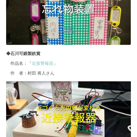
◆石川可鍛製鉄賞
作品名：「
近接警報器
」
作 者：村田 将人さん